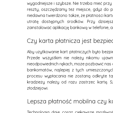
wygodniejsze i szybsze. Nie trzeba mieć prz
reszty, oszczędzamy też miejsce, gdyż do pł
niedawna twierdzono także, że płatności kar
utratę dostępnych środków. Przy dzisiejs
zainstalować aplikację bankową w telefonie,
Czy karta płatnicza jest bezpi
Aby użytkowanie kart płatniczych było bezpi
Przede wszystkim nie należy nikomu ujawn
nieodpowiednich rękach, może pozbawić nas o
bankomatów, najlepiej z tych umieszczony
procesu wypłacania nie zostaną odkryte taj
kradzieży należy od razu zastrzec kartę. S
złodziejowi.
Lepsza płatność mobilna czy k
Technologia daje coraz ciekawsze możliwoś