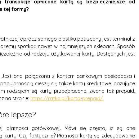
y transakcje opłacane kartą są bezpieczniejsze od
e tej formy?
atniczej oprócz samego plastiku potrzebny jest terminal z
 możemy spotkać nawet w najmniejszych sklepach. Sposób
niezależnie od rodzaju użytkowanej karty. Dostępnych jest
a. Jest ona połączona z kontem bankowym posiadacza i
opularnością cieszą się także karty kredytowe, bazujące
ym rodzajem są karty przedpłacone, zwane też prepaid,
z na stronie:
https://ratka.pl/karta-prepaid/.
óre lepsze?
nej płatności gotówkowej. Mówi się często, iż są one
 karty. Czy faktycznie? Płatności kartą są zdecydowanie