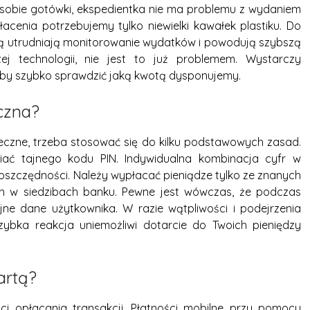
y sobie gotówki, ekspedientka nie ma problemu z wydaniem
acenia potrzebujemy tylko niewielki kawałek plastiku. Do
tą utrudniają monitorowanie wydatków i powodują szybszą
zej technologii, nie jest to już problemem. Wystarczy
 aby szybko sprawdzić jaką kwotą dysponujemy.
eczna?
eczne, trzeba stosować się do kilku podstawowych zasad.
iać tajnego kodu PIN. Indywidualna kombinacja cyfr w
szczędności. Należy wypłacać pieniądze tylko ze znanych
ch w siedzibach banku. Pewne jest wówczas, że podczas
ne dane użytkownika. W razie wątpliwości i podejrzenia
zybka reakcja uniemożliwi dotarcie do Twoich pieniędzy
artą?
ci opłacania transakcji. Płatności mobilne przy pomocy