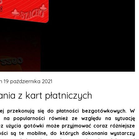
on
19 października 2021
nia z kart płatniczych
ej przekonują się do płatności bezgotówkowych. W
e na popularności również ze względu na sytuację
bez użycia gotówki może przyjmować coraz różniejsze
ości są te mobilne, do których dokonania wystarczy