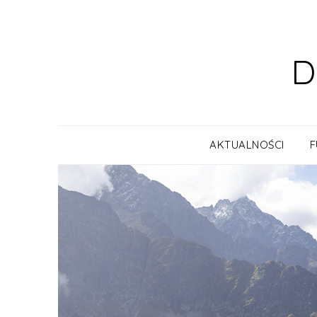
Skip
to
content
D
AKTUALNOŚCI
F