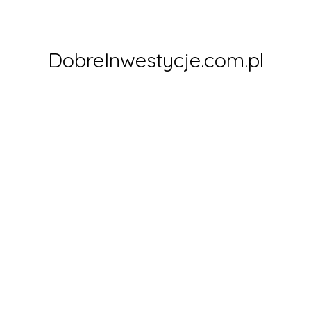
Skip
to
content
DobreInwestycje.com.pl