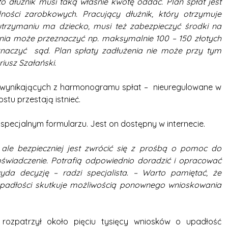
to dłużnik musi taką właśnie kwotę oddać. Plan spłat jest
ości zarobkowych. Pracujący dłużnik, który otrzymuje
utrzymaniu ma dziecko, musi też zabezpieczyć środki na
użenia może przeznaczyć np. maksymalnie 100 – 150 złotych
znaczyć sąd. Plan spłaty zadłużenia nie może przy tym
usz Szałański.
 wynikających z harmonogramu spłat – nieuregulowane w
tu przestają istnieć.
 specjalnym formularzu. Jest on dostępny w internecie.
ale bezpieczniej jest zwrócić się z prośbą o pomoc do
oświadczenie. Potrafią odpowiednio doradzić i opracować
da decyzję – radzi specjalista. – Warto pamiętać, że
upadłości skutkuje możliwością ponownego wnioskowania
ozpatrzył około pięciu tysięcy wniosków o upadłość