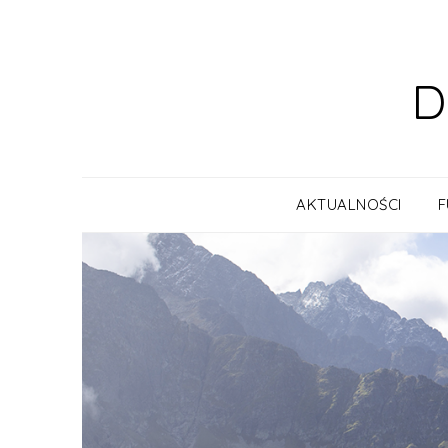
Skip
to
content
D
AKTUALNOŚCI
F