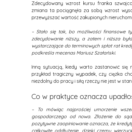
Zdecydowany wzrost kursu franka szwajca
zmiana ta pociągnęła za sobą wzrost wysok
przewyższać wartość zakupionych nieruchomo
– Stało się tak, bo możliwości finansowe 
zdecydowanie niższy, a zatem i niższa był
wystarczające do terminowych spłat rat kredy
podkreśla mecenas Mariusz Szałański.
Inną sytuacją, kiedy warto zastanowić si
przykład tragiczny wypadek, czy ciężka cho
niezdolny do pracy i siłą rzeczy nie jest w st
Co w praktyce oznacza upadł
– To mówiąc najprościej umorzenie wszel
gospodarczego od nowa. Złożenie do sąd
pozytywne zaopiniowanie oznacza, że kredyty
całkowite oddłużenie, dzięki czemu wierzy