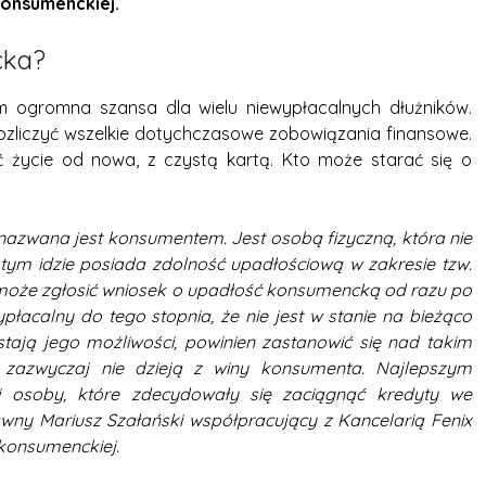
konsumenckiej.
cka?
 ogromna szansa dla wielu niewypłacalnych dłużników.
zliczyć wszelkie dotychczasowe zobowiązania finansowe.
 życie od nowa, z czystą kartą. Kto może starać się o
nazwana jest konsumentem. Jest osobą fizyczną, która nie
 tym idzie posiada zdolność upadłościową w zakresie tzw.
 może zgłosić wniosek o upadłość konsumencką od razu po
wypłacalny do tego stopnia, że nie jest w stanie na bieżąco
tają jego możliwości, powinien zastanowić się nad takim
e zazwyczaj nie dzieją z winy konsumenta. Najlepszym
yli osoby, które zdecydowały się zaciągnąć kredyty we
wny Mariusz Szałański współpracujący z Kancelarią Fenix
 konsumenckiej.