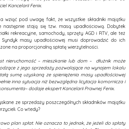
el Kancelarii Fenix.
a wziąć pod uwagę fakt, że wszystkie składniki majątku
re następnie stają się tzw. masą upadłościową. Dobytek
iałki rekreacyjne, samochody, sprzęty AGD i RTV, ale też
y. Syndyk masy upadłościowej musi doprowadzić do ich
zone na proporcjonalną spłatę wierzytelności.
 jest nieruchomość – mieszkanie lub dom – dłużnik może
odzące z jego sprzedaży pozwalające na wynajem lokalu
tałą sumę uzyskaną ze spieniężenia masy upadłościowej
ełnie inna sytuacja niż bezwzględna licytacja komornicza i
konsumenta– dodaje ekspert Kancelarii Prawnej Fenix.
uzyskane ze sprzedaży poszczególnych składników majątku
rzycieli. Co wtedy?
o plan spłat. Nie oznacza to jednak, że jeżeli do spłaty