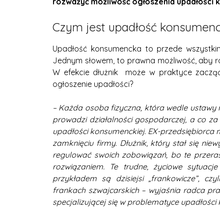
rozważyć możliwość ogłoszenia upadłości 
Czym jest upadłość konsumen
Upadłość konsumencka to przede wszystkim
Jednym słowem, to prawna możliwość, aby ro
W efekcie dłużnik może w praktyce zacząć
ogłoszenie upadłości?
– Każda osoba fizyczna, która wedle ustawy 
prowadzi działalności gospodarczej, a co za
upadłości konsumenckiej. EX-przedsiębiorca
zamknięciu firmy. Dłużnik, który stał się nie
regulować swoich zobowiązań, bo te przeras
rozwiązaniem. Te trudne, życiowe sytuacj
przykładem są dzisiejsi „frankowicze”, cz
frankach szwajcarskich – wyjaśnia radca pra
specjalizującej się w problematyce upadłości