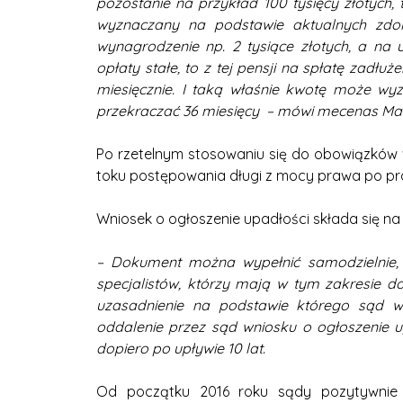
pozostanie na przykład 100 tysięcy złotych, 
wyznaczany na podstawie aktualnych zdoln
wynagrodzenie np. 2 tysiące złotych, a na 
opłaty stałe, to z tej pensji na spłatę zadł
miesięcznie. I taką właśnie kwotę może wy
przekraczać 36 miesięcy – mówi mecenas Mari
Po rzetelnym stosowaniu się do obowiązków
toku postępowania długi z mocy prawa po pros
Wniosek o ogłoszenie upadłości składa się na
– Dokument można wypełnić samodzielnie, 
specjalistów, którzy mają w tym zakresie d
uzasadnienie na podstawie którego sąd wy
oddalenie przez sąd wniosku o ogłoszenie 
dopiero po upływie 10 lat.
Od początku 2016 roku sądy pozytywnie r