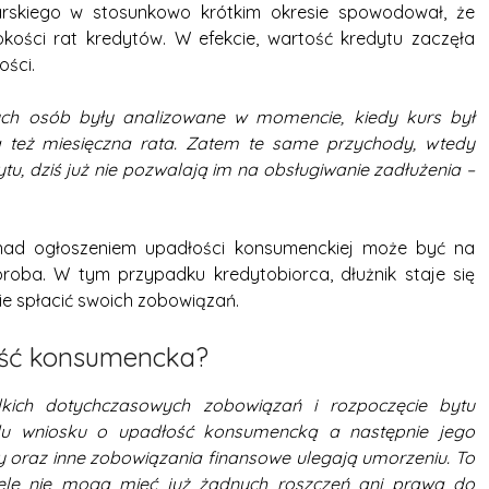
rskiego w stosunkowo krótkim okresie spowodował, że
ości rat kredytów. W efekcie, wartość kredytu zaczęła
ści.
tych osób były analizowane w momencie, kiedy kurs był
a też miesięczna rata. Zatem te same przychody, wtedy
tu, dziś już nie pozwalają im na obsługiwanie zadłużenia –
ę nad ogłoszeniem upadłości konsumenckiej może być na
roba. W tym przypadku kredytobiorca, dłużnik staje się
anie spłacić swoich zobowiązań.
ość konsumencka?
kich dotychczasowych zobowiązań i rozpoczęcie bytu
u wniosku o upadłość konsumencką a następnie jego
 oraz inne zobowiązania finansowe ulegają umorzeniu. To
ciele nie mogą mieć już żadnych roszczeń ani prawa do