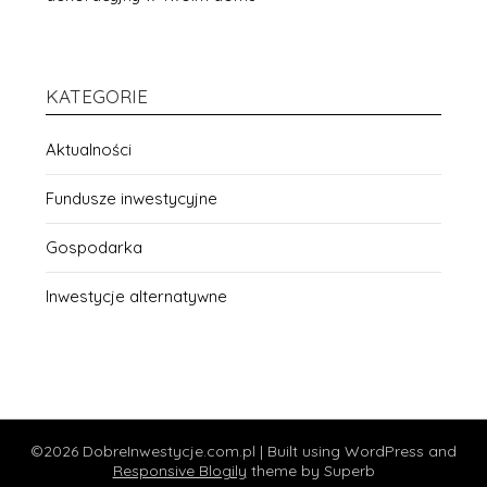
KATEGORIE
Aktualności
Fundusze inwestycyjne
Gospodarka
Inwestycje alternatywne
©2026 DobreInwestycje.com.pl
| Built using WordPress and
Responsive Blogily
theme by Superb