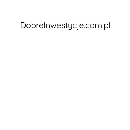
Skip
to
content
DobreInwestycje.com.pl