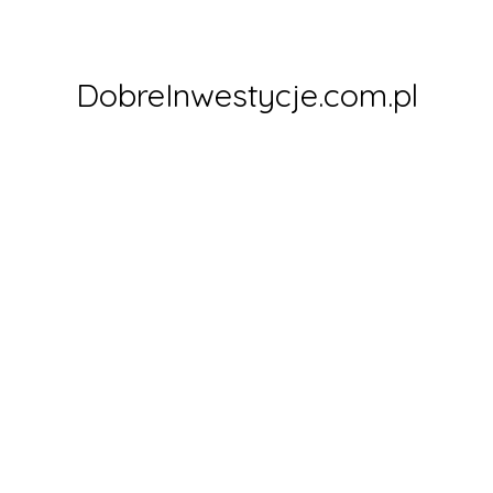
Skip
to
content
DobreInwestycje.com.pl